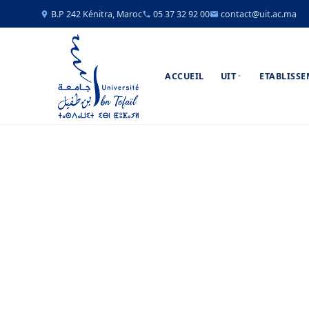
B.P 242 Kénitra, Maroc
05 37 32 92 00
contact@uit.ac.ma
ACCUEIL
UIT
ETABLISS