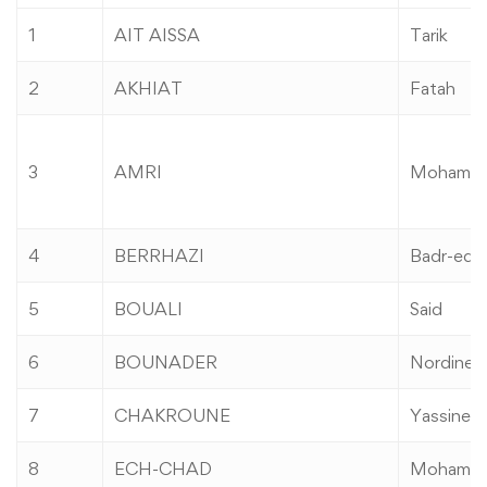
1
AIT AISSA
Tarik
2
AKHIAT
Fatah
3
AMRI
Mohamme
4
BERRHAZI
Badr-edd
5
BOUALI
Said
6
BOUNADER
Nordine
7
CHAKROUNE
Yassine
8
ECH-CHAD
Mohame