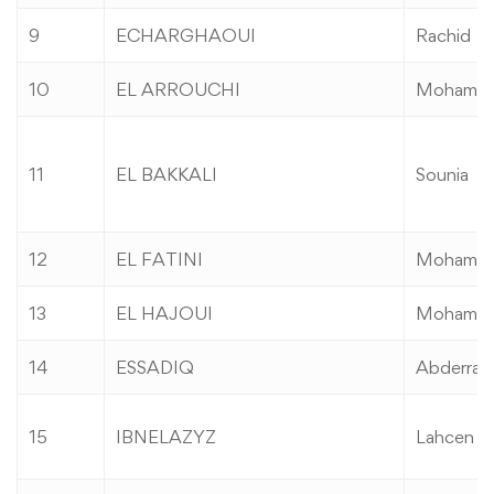
9
ECHARGHAOUI
Rachid
10
EL ARROUCHI
Mohame
11
EL BAKKALI
Sounia
12
EL FATINI
Mohame
13
EL HAJOUI
Mohame
14
ESSADIQ
Abderra
15
IBNELAZYZ
Lahcen