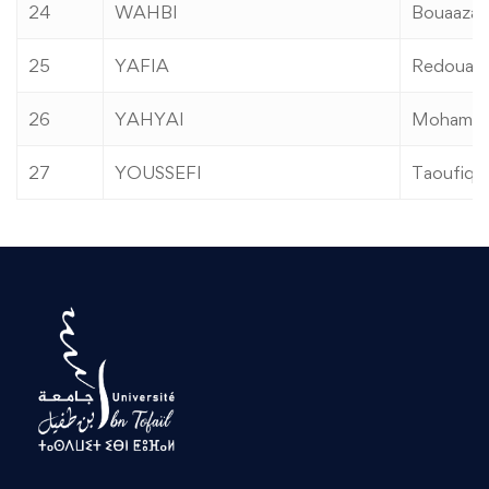
24
WAHBI
Bouaaza
25
YAFIA
Redouan
26
YAHYAI
Mohame
27
YOUSSEFI
Taoufiq