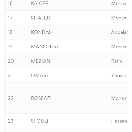
16
KAICER
Mohamm
17
KHALED
Mohame
18
KONDAH
Abdelaziz
19
MANSOURI
Mohamed
20
MEZIANI
Rafik
21
OMARI
Youssef
22
ROSSAFI
Mohamm
23
SFOULI
Hassan