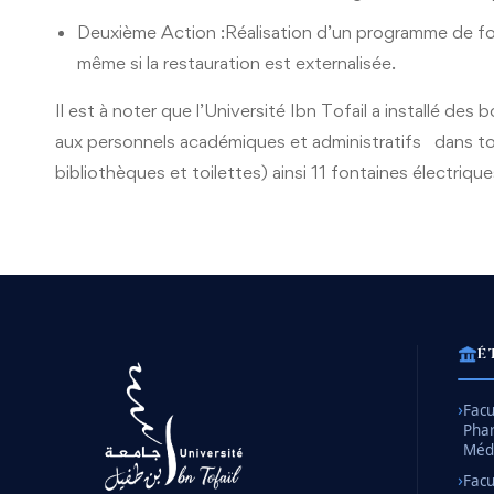
Deuxième Action :Réalisation d’un programme de for
même si la restauration est externalisée.
Il est à noter que l’Université Ibn Tofail a installé de
aux personnels académiques et administratifs
dans tou
bibliothèques et toilettes) ainsi 11 fontaines électrique
É
Facu
Pha
Méd
Facu