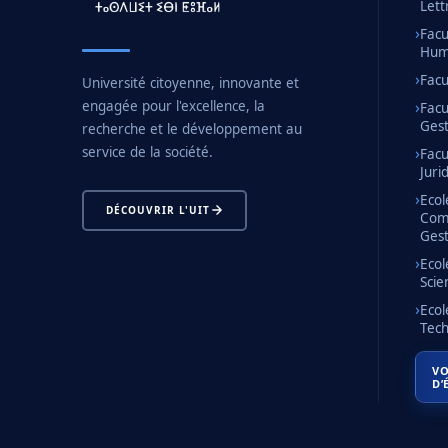
Lett
Facu
Huma
Facu
Université citoyenne, innovante et
engagée pour l'excellence, la
Facu
Gest
recherche et le développement au
service de la société.
Facu
Juri
Ecol
DÉCOUVRIR L'UIT
Com
Gest
Ecol
Scie
Ecol
Tech
VO
D’