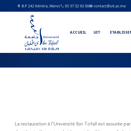
B.P 242 Kénitra, Maroc
05 37 32 92 00
contact@uit.ac.ma
ACCUEIL
UIT
ETABLISS
La restauration à l’Université Ibn Tofaïl est assurée 