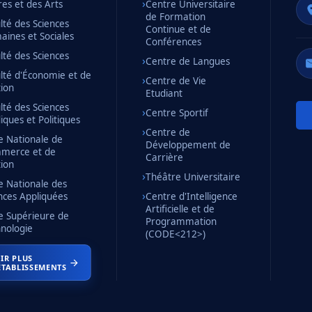
res et des Arts
Centre Universitaire
de Formation
lté des Sciences
Continue et de
ines et Sociales
Conférences
lté des Sciences
Centre de Langues
lté d'Économie et de
Centre de Vie
ion
Etudiant
lté des Sciences
Centre Sportif
diques et Politiques
Centre de
e Nationale de
Développement de
merce et de
Carrière
ion
Théâtre Universitaire
e Nationale des
nces Appliquées
Centre d'Intelligence
Artificielle et de
e Supérieure de
Programmation
nologie
(CODE<212>)
IR PLUS
ÉTABLISSEMENTS