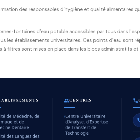
mation des responsables d’hygiène et qualité alimentaires qui
s bornes-fontaines d’eau potable accessibles par tous dans l’esp
s les établissements universitaires. Ces points d’eau sont rép
s à filtres sont mises en place dans les blocs administratifs et 
TABLISSEMENTS
CENTRES
lté de Médecine, de
Centre Universitaire
rmacie et de
d'Analyse, d'Expertise
ecine Dentaire
de Transfert de
Technologie
lté des Langues des