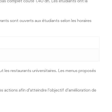
epas complet coûte 1.40 dh. Les étudiants ont la
urants sont ouverts aux étudiants selon les horaires
t les restaurants universitaires. Les menus proposés
 actions afin d’atteindre l’objectif d’amélioration de