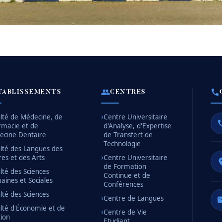
TABLISSEMENTS
CENTRES
lté de Médecine, de
Centre Universitaire
rmacie et de
d'Analyse, d'Expertise
ecine Dentaire
de Transfert de
Technologie
lté des Langues des
res et des Arts
Centre Universitaire
de Formation
lté des Sciences
Continue et de
ines et Sociales
Conférences
lté des Sciences
Centre de Langues
lté d'Économie et de
Centre de Vie
ion
Etudiant