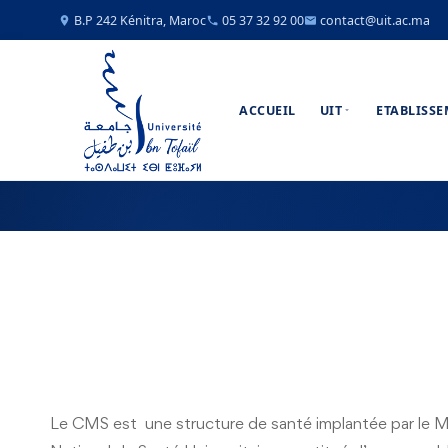
B.P 242 Kénitra, Maroc
05 37 32 92 00
contact@uit.ac.ma
ACCUEIL
UIT
ETABLISS
Le CMS est une structure de santé implantée par le Min