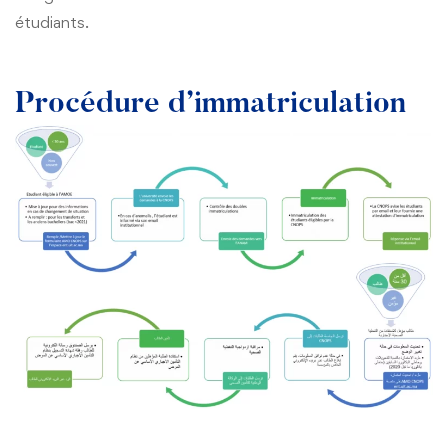
Restauration
étudiants.
Appels d’offres
Transport
Liens utiles
Sport
Procédure d’immatriculation