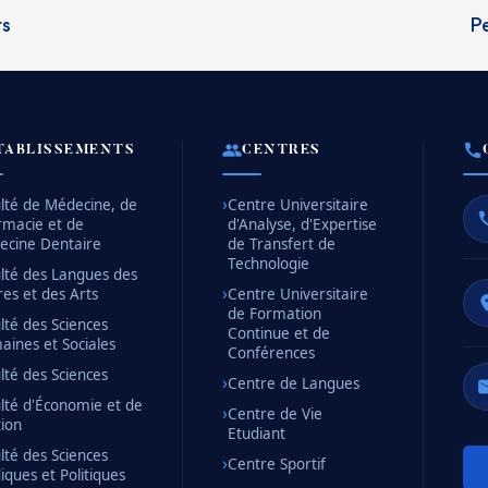
rs
Pe
TABLISSEMENTS
CENTRES
lté de Médecine, de
Centre Universitaire
rmacie et de
d'Analyse, d'Expertise
ecine Dentaire
de Transfert de
Technologie
lté des Langues des
res et des Arts
Centre Universitaire
de Formation
lté des Sciences
Continue et de
ines et Sociales
Conférences
lté des Sciences
Centre de Langues
lté d'Économie et de
Centre de Vie
ion
Etudiant
lté des Sciences
Centre Sportif
diques et Politiques