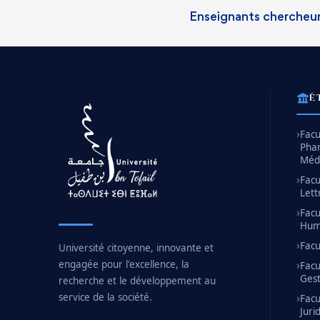
Enseignants chercheu
É
Facu
Pha
Méd
Facu
Lett
Facu
Huma
Facu
Université citoyenne, innovante et
engagée pour l'excellence, la
Facu
Gest
recherche et le développement au
service de la société.
Facu
Juri