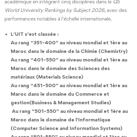
académique en intégrant cinq disciplines dans le
QS
Restauration
World University Rankings by Subject 2026
, avec des
Appels d’offres
Transport
performances notables à l’échelle internationale.
Liens utiles
Sport
L’UIT s’est classée :
Au rang “351–400” au niveau mondial et 1ère au
Maroc dans le domaine de la Chimie (Chemistry)
Au rang “401–550” au niveau mondial et 1ère au
Maroc dans le domaine des Sciences des
matériaux (Materials Science)
Au rang “451–500” au niveau mondial et 1ère au
Maroc dans le domaine du Commerce et
gestion(Business & Management Studies)
Au rang “501–550” au niveau mondial et 1ère au
Maroc dans le domaine de l’Informatique
(Computer Science and Information Systems)
Au rang “501–550” au niveau mondial et 1ère au