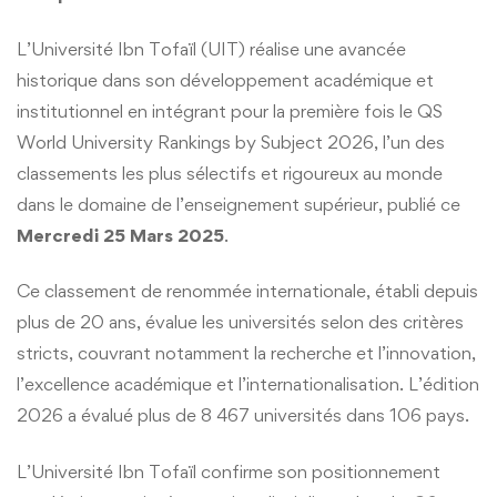
LOI 01-00
Recrutements
Centre de Formation Continue Tout au Long de la Vie
Formation Initiale
Faculté des Sciences
Vice Président Chargé des Affaires Pédagogiques
RECHERCHE-INNOVATION
L’Université Ibn Tofaïl (UIT) réalise une avancée
Membres du Conseil d’Université
Développement durable
Centre d’Innovation Pédagogique et Numèrique
Formation Continue
historique dans son développement académique et
Faculté d’Economie et de Gestion
Secrétaire Général
Pôle Des Études Doctorales
COOPÉRATION
Conseil de Gestion
institutionnel en intégrant pour la première fois le QS
Appels d’offres
Centre de Langues
Faculté des Sciences Juridiques et Politiques
Structures de Recherche
World University Rankings by Subject 2026, l’un des
Commissions
Centre de Vie Etudiant
Coopération Nationale
Ecole Nationale de Commerce et de Gestion
ESPACE ÉTUDIANT
classements les plus sélectifs et rigoureux au monde
Projets de Recherche
Centre de Capacitation des Étudiants
Coopération Internationale
dans le domaine de l’enseignement supérieur, publié ce
Ecole Nationale des Sciences Appliquées
Liens Utiles
Actualités Scientifiques
ACCÈS RAPIDES
Mercredi 25 Mars 2025
.
Centre d’Appui à la Publication Scientifique
Ecole Supérieure de Technologie
Accessibilité
Ressources de Recherche
Formation initiale
Centre d’intelligence artificielle et programmation – Code 212
Ce classement de renommée internationale, établi depuis
Ecole Nationale Supérieure de Chimie
Bourses
Appels à projets
plus de 20 ans, évalue les universités selon des critères
Formation continue
Ecole Supérieure d’Education et de Formation
AMO-ETUDIANT
Valorisation de la recherche et transfert de technologie
stricts, couvrant notamment la recherche et l’innovation,
Bibliothèque
Institut des Métiers de Sport
l’excellence académique et l’internationalisation. L’édition
Centre Medico-Social
Politique de la propriété intellectuelle
Distinctions
Bourses
2026 a évalué plus de 8 467 universités dans 106 pays.
Bibliothèque
Brevets d’invention
Études doctorales
L’Université Ibn Tofaïl confirme son positionnement
Logement
Recrutements