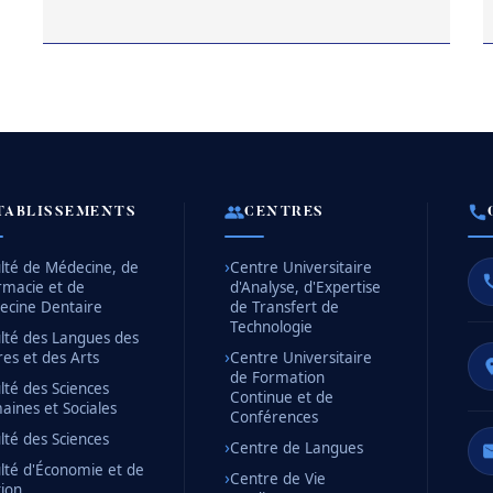
TABLISSEMENTS
CENTRES
lté de Médecine, de
Centre Universitaire
rmacie et de
d'Analyse, d'Expertise
ecine Dentaire
de Transfert de
Technologie
lté des Langues des
res et des Arts
Centre Universitaire
de Formation
lté des Sciences
Continue et de
ines et Sociales
Conférences
lté des Sciences
Centre de Langues
lté d'Économie et de
Centre de Vie
ion