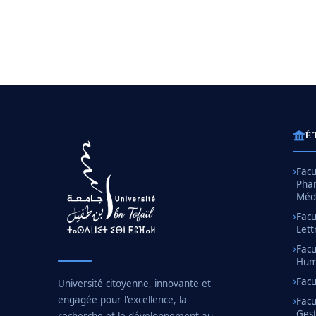
É
Facu
Pha
Méd
Facu
Lett
Facu
Huma
Facu
Université citoyenne, innovante et
engagée pour l'excellence, la
Facu
Gest
recherche et le développement au