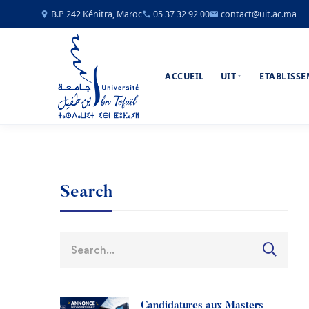
B.P 242 Kénitra, Maroc
05 37 32 92 00
contact@uit.ac.ma
ACCUEIL
UIT
ETABLISS
Search
Candidatures aux Masters