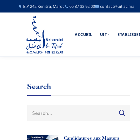
B.P 242 Kénitra, Maroc
05 37 32 92 00
contact@uit.ac.ma
ACCUEIL
UIT
ETABLISS
Search
Candidatures aux Masters