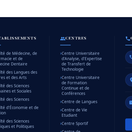
TABLISSEMENTS
CENTRES
lté de Médecine, de
Centre Universitaire
rmacie et de
d'Analyse, d'Expertise
ecine Dentaire
de Transfert de
Technologie
lté des Langues des
res et des Arts
Centre Universitaire
de Formation
lté des Sciences
Continue et de
ines et Sociales
Conférences
lté des Sciences
Centre de Langues
lté d'Économie et de
Centre de Vie
ion
Etudiant
lté des Sciences
Centre Sportif
diques et Politiques
Centre de