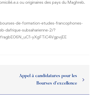
micilié.e.s ou originaires des pays du Maghreb.
/bourses-de-formation-etudes-francophones-
eb-dafrique-subsaharienne-2/?
agbE06N_uC1-yXgFTiC4VgpvjEE
Appel à candidatures pour les
Bourses d’excellence