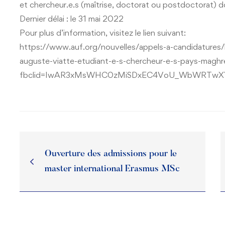
et chercheur.e.s (maîtrise, doctorat ou postdoctorat) do
Dernier délai : le 31 mai 2022
Pour plus d’information, visitez le lien suivant:
https://www.auf.org/nouvelles/appels-a-candidatures
auguste-viatte-etudiant-e-s-chercheur-e-s-pays-maghr
fbclid=IwAR3xMsWHC0zMiSDxEC4VoU_WbWRTwXYr
Ouverture des admissions pour le
master international Erasmus MSc