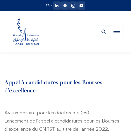
FR
ACCUEIL
UIT
Appel à candidatures pour les Bourses
d’excellence
Présentation de l’UIT
ETABLISSEMENTS
Equipe Présidentielle
Faculté de Médecine, de Pharmacie et de Médecine Dentaire
CENTRES
Avis important pour les doctorants (es)
Président
Réglement intérieur de l’UIT
Faculté des Langues des Lettres et des Arts
Lancement de l’appel à candidatures pour les Bourses
Centre Universitaire d’Analyse, d’Expertise, de Transfert de
Vice Président Chargé de la Recherche Scientifique et la
Conseil d’Université
FORMATION
d’excellence du CNRST au titre de l’année 2022.
Technologie et d’Incubateur
Faculté des Sciences Humaines et Sociales
Coopération