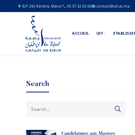
B.P 242 Kénitra, Maroc
05 37 32 92 00
contact@uit.ac.ma
ACCUEIL
UIT
ETABLISS
Search
Candidatures aux Masters