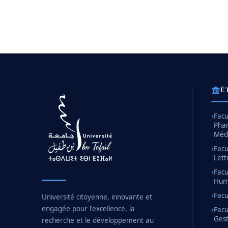
É
Facu
Pha
Méd
Facu
Lett
Facu
Huma
Facu
Université citoyenne, innovante et
engagée pour l'excellence, la
Facu
Gest
recherche et le développement au