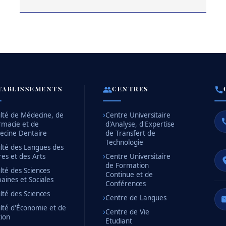
TABLISSEMENTS
CENTRES
lté de Médecine, de
Centre Universitaire
rmacie et de
d'Analyse, d'Expertise
ecine Dentaire
de Transfert de
Technologie
lté des Langues des
res et des Arts
Centre Universitaire
de Formation
lté des Sciences
Continue et de
ines et Sociales
Conférences
lté des Sciences
Centre de Langues
lté d'Économie et de
Centre de Vie
ion
Etudiant