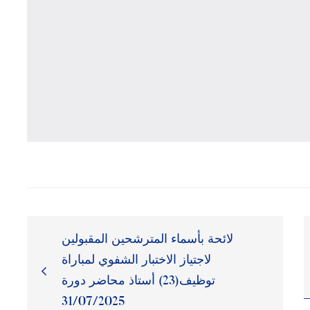
لائحة بأسماء المترشحين المقبولين
لاجتياز الاختبار الشفوي لمباراة
توظيف(23) أستاذ محاضر دورة
31/07/2025