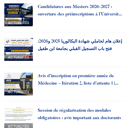
Candidatures aux Masters 2026-2027 :
ouverture des préinscriptions à l’Université
Ibn Tofail
ACTUALITÉS
إعلان هام لحاملي شهادة البكالوريا 2025 و2026:
فتح باب التسجيل القبلي بجامعة ابن طفيل
ACTUALITÉS
Avis d’inscription en première année de
Médecine – Itération 2, liste d’attente 1 |
Année universitaire 2026-2027
ACTUALITÉS
Session de régularisation des modules
obligatoires : avis important aux doctorants
ACTUALITÉS