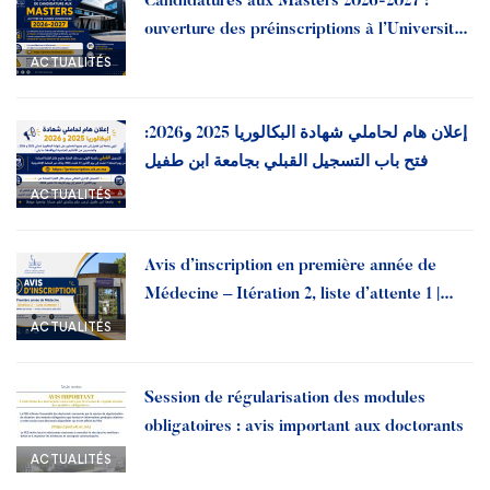
Candidatures aux Masters 2026-2027 :
ouverture des préinscriptions à l’Université
Ibn Tofail
ACTUALITÉS
إعلان هام لحاملي شهادة البكالوريا 2025 و2026:
فتح باب التسجيل القبلي بجامعة ابن طفيل
ACTUALITÉS
Avis d’inscription en première année de
Médecine – Itération 2, liste d’attente 1 |
Année universitaire 2026-2027
ACTUALITÉS
Session de régularisation des modules
obligatoires : avis important aux doctorants
ACTUALITÉS