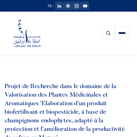
FR
ACCUEIL
UIT
Projet de Recherche dans le domaine de la
Valorisation des Plantes Médicinales et
Présentation de l’UIT
ETABLISSEMENTS
Aromatiques ‘Elaboration d’un produit
Equipe Présidentielle
biofertilisant et biopesticide, à base de
Faculté de Médecine, de Pharmacie et de Médecine Dentaire
CENTRES
Président
Réglement intérieur de l’UIT
champignons endophytes, adapté à la
Faculté des Langues des Lettres et des Arts
protection et l’amélioration de la productivité
Centre Universitaire d’Analyse, d’Expertise, de Transfert de
Vice Président Chargé de la Recherche Scientifique et la
Conseil d’Université
FORMATION
Technologie et d’Incubateur
Faculté des Sciences Humaines et Sociales
Coopération