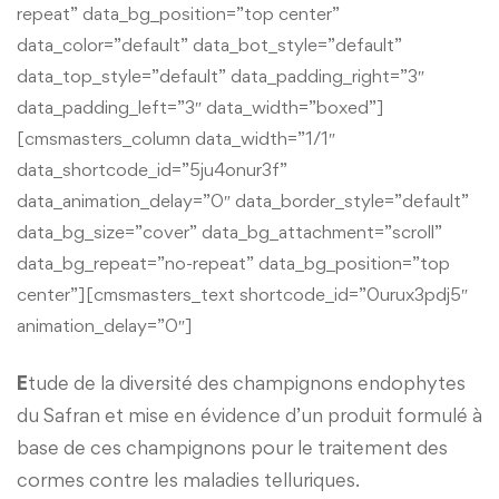
repeat” data_bg_position=”top center”
Restauration
Appels d’offres
data_color=”default” data_bot_style=”default”
Transport
data_top_style=”default” data_padding_right=”3″
Liens utiles
Sport
data_padding_left=”3″ data_width=”boxed”]
[cmsmasters_column data_width=”1/1″
data_shortcode_id=”5ju4onur3f”
data_animation_delay=”0″ data_border_style=”default”
data_bg_size=”cover” data_bg_attachment=”scroll”
data_bg_repeat=”no-repeat” data_bg_position=”top
center”][cmsmasters_text shortcode_id=”0urux3pdj5″
animation_delay=”0″]
E
tude de la diversité des champignons endophytes
du Safran et mise en évidence d’un produit formulé à
base de ces champignons pour le traitement des
cormes contre les maladies telluriques.