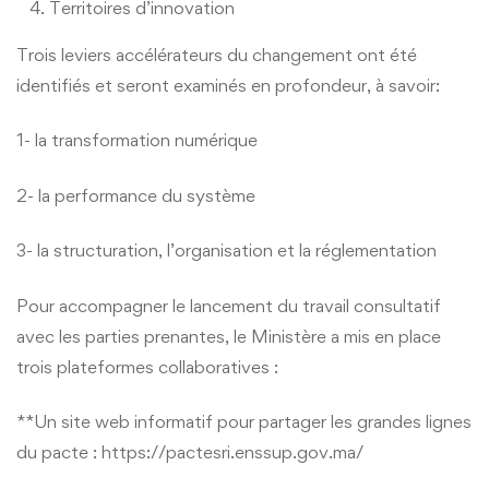
Territoires d’innovation
Restauration
Appels d’offres
Trois leviers accélérateurs du changement ont été
Transport
Liens utiles
identifiés et seront examinés en profondeur, à savoir:
Sport
1- la transformation numérique
2- la performance du système
3- la structuration, l’organisation et la réglementation
Pour accompagner le lancement du travail consultatif
avec les parties prenantes, le Ministère a mis en place
trois plateformes collaboratives :
**Un site web informatif pour partager les grandes lignes
du pacte :
https://pactesri.enssup.gov.ma/