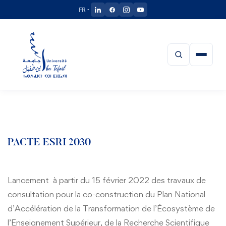
FR
ACCUEIL
UIT
PACTE ESRI 2030
Présentation de l’UIT
ETABLISSEMENTS
Equipe Présidentielle
Lancement à partir du 15 février 2022 des travaux de
Faculté de Médecine, de Pharmacie et de Médecine Dentaire
CENTRES
consultation pour la co-construction du Plan National
Président
Réglement intérieur de l’UIT
Faculté des Langues des Lettres et des Arts
d’Accélération de la Transformation de l’Écosystème de
Centre Universitaire d’Analyse, d’Expertise, de Transfert de
Vice Président Chargé de la Recherche Scientifique et la
Conseil d’Université
FORMATION
l’Enseignement Supérieur, de la Recherche Scientifique
Technologie et d’Incubateur
Faculté des Sciences Humaines et Sociales
Coopération