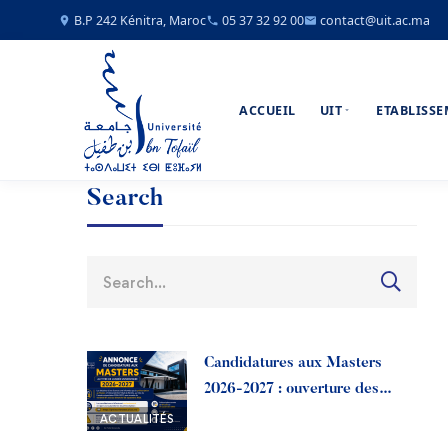
B.P 242 Kénitra, Maroc
05 37 32 92 00
contact@uit.ac.ma
ACCUEIL
UIT
ETABLISS
Search
Candidatures aux Masters
2026-2027 : ouverture des
préinscriptions à l’Université
ACTUALITÉS
Ibn Tofail