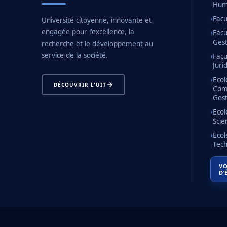
Huma
Facu
Université citoyenne, innovante et
engagée pour l'excellence, la
Facu
Gest
recherche et le développement au
service de la société.
Facu
Juri
Ecol
DÉCOUVRIR L'UIT
Com
Gest
Ecol
Scie
Ecol
Tech
VO
D’