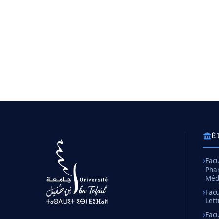
É
Facu
Pha
Méd
Facu
Lett
Facu