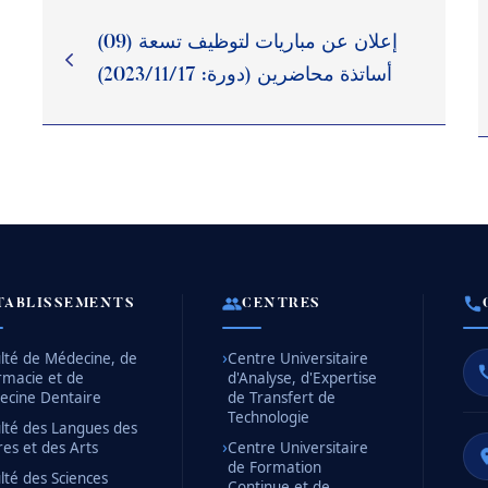
إعلان عن مباريات لتوظيف تسعة (09)
أساتذة محاضرين (دورة: 2023/11/17)
TABLISSEMENTS
CENTRES
lté de Médecine, de
Centre Universitaire
rmacie et de
d'Analyse, d'Expertise
ecine Dentaire
de Transfert de
Technologie
lté des Langues des
res et des Arts
Centre Universitaire
de Formation
lté des Sciences
Continue et de