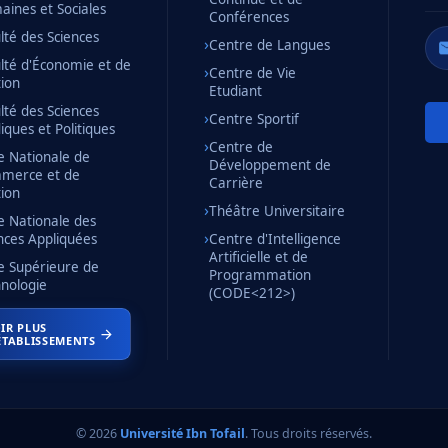
ines et Sociales
Conférences
lté des Sciences
Centre de Langues
lté d'Économie et de
Centre de Vie
ion
Etudiant
lté des Sciences
Centre Sportif
diques et Politiques
Centre de
e Nationale de
Développement de
merce et de
Carrière
ion
Théâtre Universitaire
e Nationale des
nces Appliquées
Centre d'Intelligence
Artificielle et de
e Supérieure de
Programmation
nologie
(CODE<212>)
IR PLUS
ÉTABLISSEMENTS
© 2026
Université Ibn Tofail
. Tous droits réservés.