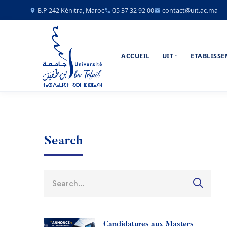
B.P 242 Kénitra, Maroc
05 37 32 92 00
contact@uit.ac.ma
ACCUEIL
UIT
ETABLISS
Search
Candidatures aux Masters