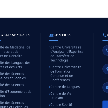
TABLISSEMENTS
CENTRES
lté de Médecine, de
Centre Universitaire
rmacie et de
d'Analyse, d'Expertise
ecine Dentaire
de Transfert de
Technologie
lté des Langues des
res et des Arts
Centre Universitaire
de Formation
lté des Sciences
Continue et de
ines et Sociales
Conférences
lté des Sciences
Centre de Langues
lté d'Économie et de
Centre de Vie
ion
Etudiant
lté des Sciences
Centre Sportif
diques et Politiques