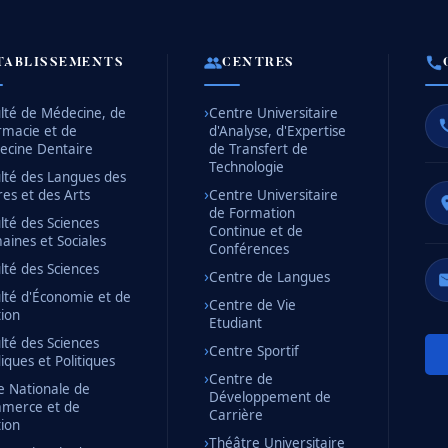
TABLISSEMENTS
CENTRES
lté de Médecine, de
Centre Universitaire
rmacie et de
d'Analyse, d'Expertise
ecine Dentaire
de Transfert de
Technologie
lté des Langues des
res et des Arts
Centre Universitaire
de Formation
lté des Sciences
Continue et de
ines et Sociales
Conférences
lté des Sciences
Centre de Langues
lté d'Économie et de
Centre de Vie
ion
Etudiant
lté des Sciences
Centre Sportif
diques et Politiques
Centre de
e Nationale de
Développement de
merce et de
Carrière
ion
Théâtre Universitaire