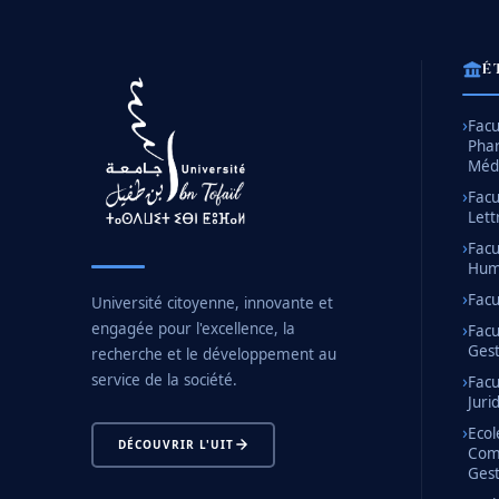
É
Facu
Pha
Méd
Facu
Lett
Facu
Huma
Facu
Université citoyenne, innovante et
engagée pour l'excellence, la
Facu
Gest
recherche et le développement au
service de la société.
Facu
Juri
Ecol
DÉCOUVRIR L'UIT
Com
Gest