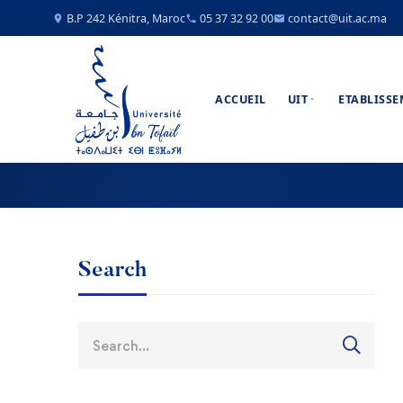
B.P 242 Kénitra, Maroc
05 37 32 92 00
contact@uit.ac.ma
ACCUEIL
UIT
ETABLISS
Search