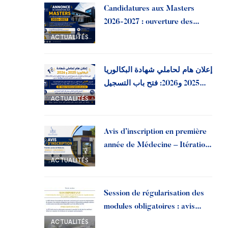
Candidatures aux Masters
2026-2027 : ouverture des
préinscriptions à l’Université
ACTUALITÉS
Ibn Tofail
إعلان هام لحاملي شهادة البكالوريا
2025 و2026: فتح باب التسجيل
القبلي بجامعة ابن طفيل
ACTUALITÉS
Avis d’inscription en première
année de Médecine – Itération
2, liste d’attente 1 | Année
ACTUALITÉS
universitaire 2026-2027
Session de régularisation des
modules obligatoires : avis
important aux doctorants
ACTUALITÉS