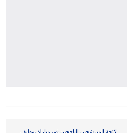
Restauration
Appels d’offres
Transport
Liens utiles
Sport
لائحة المترشحين الناجحين في مباراة توظيف