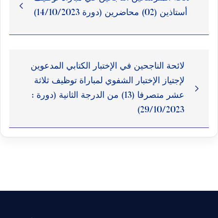
أستاذين (02) محاضرين (دورة 14/10/2023)
لائحة الناجحين في الإختبار الكتابي المدعوين
لإجتياز الإختبار الشفوي لمباراة توظيف ثلاثة
عشر متصرفا (13) من الدرجة الثانية (دورة :
29/10/2023)